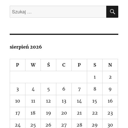
SZU
Szukaj:
sierpień 2026
P
W
Ś
C
P
S
N
1
2
3
4
5
6
7
8
9
10
11
12
13
14
15
16
17
18
19
20
21
22
23
24
25
26
27
28
29
30