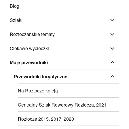
Blog
rozwiń
Szlaki
menu
potomne
rozwiń
Roztoczańskie tematy
menu
potomne
rozwiń
Ciekawe wycieczki
menu
potomne
rozwiń
Moje przewodniki
menu
potomne
rozwiń
Przewodniki turystyczne
menu
potomne
Na Roztocze koleją
Centralny Szlak Rowerowy Roztocza, 2021
Roztocze 2015, 2017, 2020