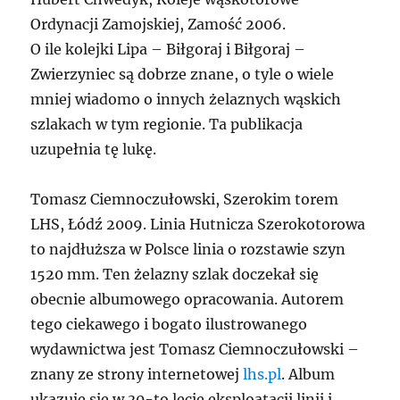
Ordynacji Zamojskiej, Zamość 2006.
O ile kolejki Lipa – Biłgoraj i Biłgoraj –
Zwierzyniec są dobrze znane, o tyle o wiele
mniej wiadomo o innych żelaznych wąskich
szlakach w tym regionie. Ta publikacja
uzupełnia tę lukę.
Tomasz Ciemnoczułowski, Szerokim torem
LHS, Łódź 2009. Linia Hutnicza Szerokotorowa
to najdłuższa w Polsce linia o rozstawie szyn
1520 mm. Ten żelazny szlak doczekał się
obecnie albumowego opracowania. Autorem
tego ciekawego i bogato ilustrowanego
wydawnictwa jest Tomasz Ciemnoczułowski –
znany ze strony internetowej
lhs.pl
. Album
ukazuje się w 30-to lecie eksploatacji linii i