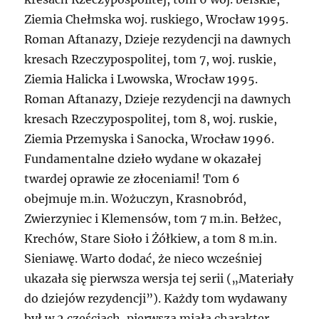
Ziemia Chełmska woj. ruskiego, Wrocław 1995.
Roman Aftanazy, Dzieje rezydencji na dawnych
kresach Rzeczypospolitej, tom 7, woj. ruskie,
Ziemia Halicka i Lwowska, Wrocław 1995.
Roman Aftanazy, Dzieje rezydencji na dawnych
kresach Rzeczypospolitej, tom 8, woj. ruskie,
Ziemia Przemyska i Sanocka, Wrocław 1996.
Fundamentalne dzieło wydane w okazałej
twardej oprawie ze złoceniami! Tom 6
obejmuje m.in. Wożuczyn, Krasnobród,
Zwierzyniec i Klemensów, tom 7 m.in. Bełżec,
Krechów, Stare Sioło i Żółkiew, a tom 8 m.in.
Sieniawę. Warto dodać, że nieco wcześniej
ukazała się pierwsza wersja tej serii („Materiały
do dziejów rezydencji”). Każdy tom wydawany
był w 2 częściach, pierwsza miała charakter