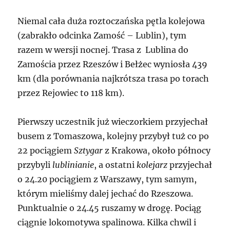
Niemal cała duża roztoczańska pętla kolejowa
(zabrakło odcinka Zamość – Lublin), tym
razem w wersji nocnej. Trasa z Lublina do
Zamościa przez Rzeszów i Bełżec wyniosła 439
km (dla porównania najkrótsza trasa po torach
przez Rejowiec to 118 km).
Pierwszy uczestnik już wieczorkiem przyjechał
busem z Tomaszowa, kolejny przybył tuż co po
22 pociągiem
Sztygar
z Krakowa, około północy
przybyli
lublinianie
, a ostatni
kolejarz
przyjechał
o 24.20 pociągiem z Warszawy, tym samym,
którym mieliśmy dalej jechać do Rzeszowa.
Punktualnie o 24.45 ruszamy w drogę. Pociąg
ciągnie lokomotywa spalinowa. Kilka chwil i