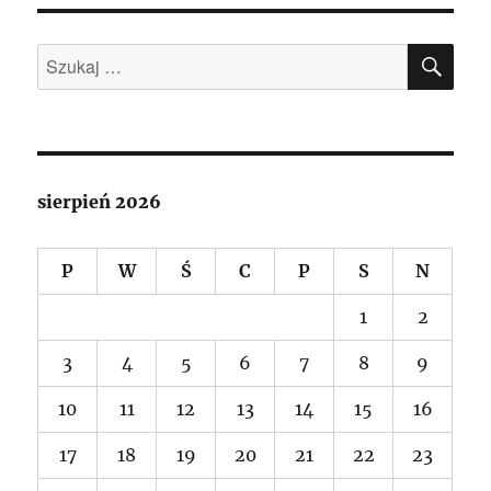
SZU
Szukaj:
sierpień 2026
P
W
Ś
C
P
S
N
1
2
3
4
5
6
7
8
9
10
11
12
13
14
15
16
17
18
19
20
21
22
23