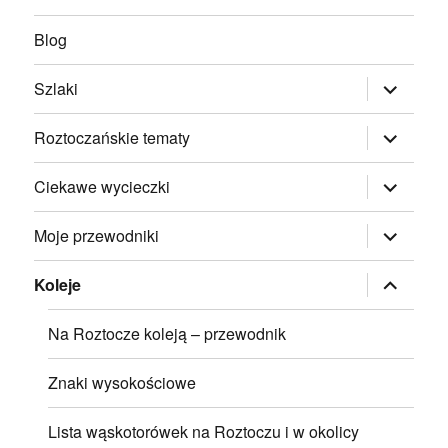
Blog
rozwiń
Szlaki
menu
potomne
rozwiń
Roztoczańskie tematy
menu
potomne
rozwiń
Ciekawe wycieczki
menu
potomne
rozwiń
Moje przewodniki
menu
potomne
rozwiń
Koleje
menu
potomne
Na Roztocze koleją – przewodnik
Znaki wysokościowe
Lista wąskotorówek na Roztoczu i w okolicy