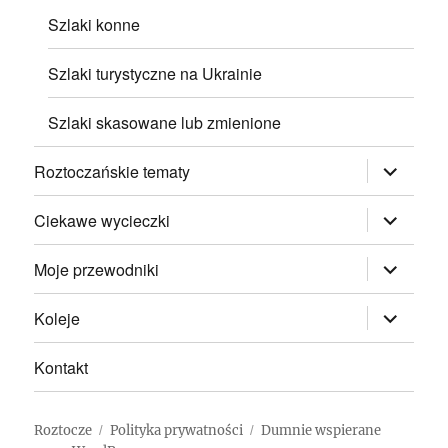
Szlaki konne
Szlaki turystyczne na Ukrainie
Szlaki skasowane lub zmienione
rozwiń
Roztoczańskie tematy
menu
potomne
rozwiń
Ciekawe wycieczki
menu
potomne
rozwiń
Moje przewodniki
menu
potomne
rozwiń
Koleje
menu
potomne
Kontakt
Roztocze
Polityka prywatności
Dumnie wspierane