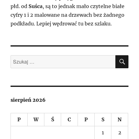
płd. od
Suśca
, są to jednak mało czytelne białe
cyfry 1 i 2 malowane na drzewach bez żadnego
podkładu. Lepiej wędrować tu bez szlaku.
SZU
Szukaj:
sierpień 2026
P
W
Ś
C
P
S
N
1
2