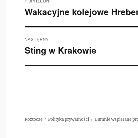
POPRZEDNI
wpisu
Wakacyjne kolejowe Hreben
Poprzedni
wpis:
NASTĘPNY
Sting w Krakowie
Następny
wpis:
Roztocze
Polityka prywatności
Dumnie wspierane pr