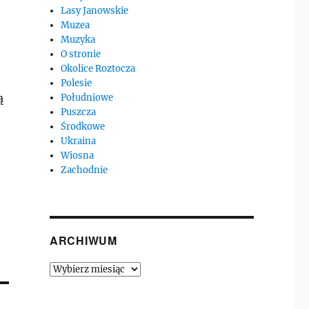
Lasy Janowskie
Muzea
Muzyka
O stronie
Okolice Roztocza
Polesie
ą
Południowe
Puszcza
Środkowe
Ukraina
Wiosna
Zachodnie
ARCHIWUM
Archiwum