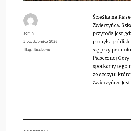
Ścieżka na Piase
Zwierzyńca. Szko
Autor
admin
przyroda jest gd
Data
2 października 2025
pomyka pobliską
publikacji
Kategorie
Blog
,
Środkowe
się przy pomnik
Piasecznej Góry 
spotkamy tego m
ze szczytu któr
Zwierzyńca. Jest
Nawigacja