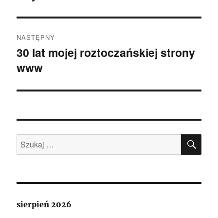
NASTĘPNY
30 lat mojej roztoczańskiej strony
Następny
www
wpis:
SZU
Szukaj:
sierpień 2026