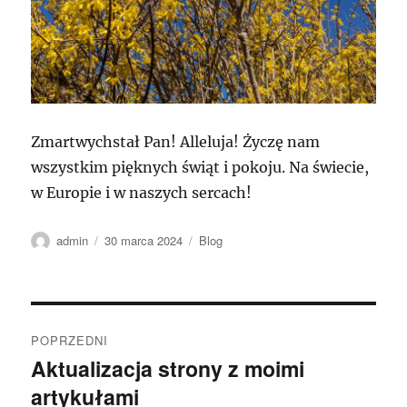
Zmartwychstał Pan! Alleluja! Życzę nam
wszystkim pięknych świąt i pokoju. Na świecie,
w Europie i w naszych sercach!
Autor
Data
Kategorie
admin
30 marca 2024
Blog
publikacji
Nawigacja
POPRZEDNI
wpisu
Aktualizacja strony z moimi
Poprzedni
artykułami
wpis: