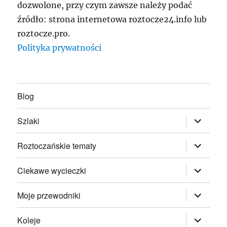
dozwolone, przy czym zawsze należy podać
źródło: strona internetowa roztocze24.info lub
roztocze.pro.
Polityka prywatności
Blog
rozwiń
Szlaki
menu
potomne
rozwiń
Roztoczańskie tematy
menu
potomne
rozwiń
Ciekawe wycieczki
menu
potomne
rozwiń
Moje przewodniki
menu
potomne
rozwiń
Koleje
menu