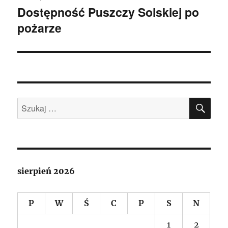
Dostępność Puszczy Solskiej po
Następny
pożarze
wpis:
SZU
Szukaj:
sierpień 2026
P
W
Ś
C
P
S
N
1
2