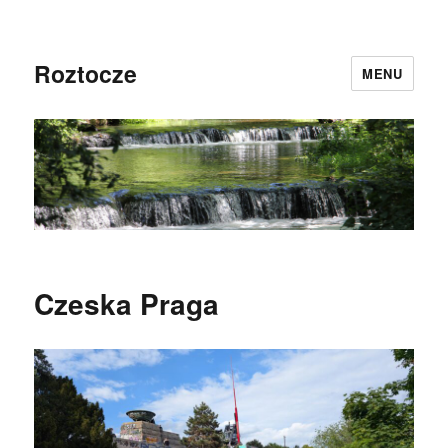
Roztocze
MENU
Czeska Praga