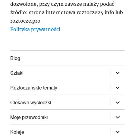
dozwolone, przy czym zawsze należy podać
źródło: strona internetowa roztocze24.info lub
roztocze.pro.
Polityka prywatności
Blog
rozwiń
Szlaki
menu
potomne
rozwiń
Roztoczańskie tematy
menu
potomne
rozwiń
Ciekawe wycieczki
menu
potomne
rozwiń
Moje przewodniki
menu
potomne
rozwiń
Koleje
menu