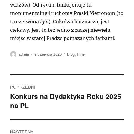
widzów). Od 1991 r. funkcjonuje tu
monumentalny i ruchomy Praski Metronom (to
ta czerwona
igła
). Cokolwiek oznacza, jest
ciekawy. Jest to też jedno z raczej niewielu
miejsc w starej Pradze pomazanych farbami.
Autor
Data
Kategorie
admin
9 czerwca 2026
Blog
,
Inne
publikacji
Nawigacja
POPRZEDNI
wpisu
Konkurs na Dydaktyka Roku 2025
Poprzedni
na PL
wpis:
NASTĘPNY