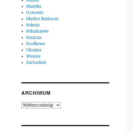
Muzea
Muzyka
O stronie
Okolice Roztocza
Polesie
Południowe
Puszcza
Środkowe
Ukraina
Wiosna
Zachodnie
ARCHIWUM
Archiwum