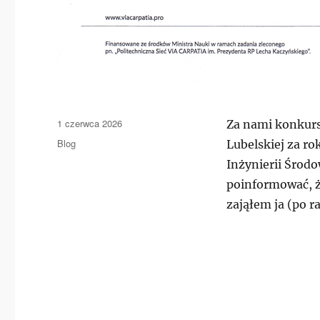
Data
1 czerwca 2026
Za nami konkurs
publikacji
Kategorie
Blog
Lubelskiej za ro
Inżynierii Środo
poinformować, ż
zająłem ja (po r