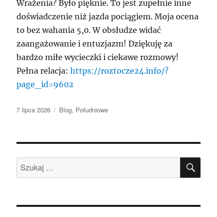
Wrażenia? Było pięknie. To jest zupełnie inne
doświadczenie niż jazda pociągiem. Moja ocena
to bez wahania 5,0. W obsłudze widać
zaangażowanie i entuzjazm! Dziękuję za
bardzo miłe wycieczki i ciekawe rozmowy!
Pełna relacja:
https://roztocze24.info/?
page_id=9602
Data
Kategorie
7 lipca 2026
Blog
,
Południowe
publikacji
SZU
Szukaj: