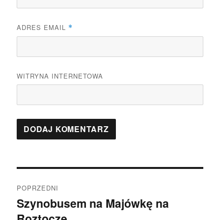
ADRES EMAIL
*
WITRYNA INTERNETOWA
Nawigacja
POPRZEDNI
wpisu
Szynobusem na Majówkę na
Poprzedni
Roztocze
wpis: