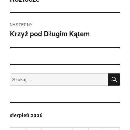
NASTĘPNY
Krzyż pod Długim Kątem
Następny
wpis:
SZU
Szukaj:
sierpień 2026