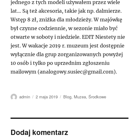
jednego z tych modeli używałem przez wiele
lat… Są też akcesoria, takie jak np. dalmierze.
Wstęp 8 zł, zniżka dla młodzieży. W majówkę
był czynne codziennie, w sezonie miało być
otwarte w soboty i niedziele. EDIT Niestety nie
jest. W wakacje 2019 r. muzeum jest dostępnie
wyłącznie dla grup zorganizowanych powyżej
10 osób i tylko po uprzednim zgłoszeniu
mailowym (analogowy.susiec@gmail.com).
Autor
Data
Kategorie
admin
2 maja 2019
Blog
,
Muzea
,
Środkowe
publikacji
Dodaj komentarz