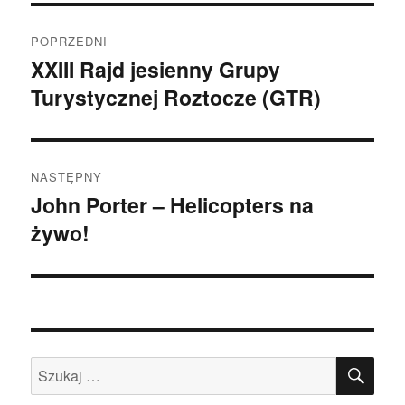
Nawigacja
POPRZEDNI
wpisu
XXIII Rajd jesienny Grupy
Poprzedni
Turystycznej Roztocze (GTR)
wpis:
NASTĘPNY
John Porter – Helicopters na
Następny
żywo!
wpis:
SZU
Szukaj: