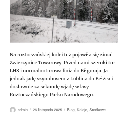
Na roztoczańskiej kolei też pojawiła się zima!
Zwierzyniec Towarowy. Przed nami szeroki tor
LHS i normalnotorowa linia do Biłgoraja. Ja
jednak jadę szynobusem z Lublina do Bełżca i
dosłownie za sekundę wjadę w lasy
Roztoczańskiego Parku Narodowego.
Autor
Data
Kategorie
admin
26 listopada 2025
Blog
,
Koleje
,
Środkowe
publikacji