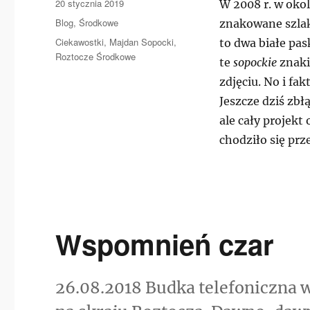
Data
20 stycznia 2019
W 2008 r. w oko
publikacji
Kategorie
Blog
,
Środkowe
znakowane szlak
Tagi
Ciekawostki
,
Majdan Sopocki
,
to dwa białe pa
Roztocze Środkowe
te
sopockie
znaki
zdjęciu. No i fa
Jeszcze dziś zbł
ale cały projekt
chodziło się prz
Wspomnień czar
26.08.2018 Budka telefoniczna 