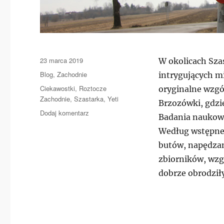
Data
23 marca 2019
W okolicach Sza
publikacji
Kategorie
Blog
,
Zachodnie
intrygujących m
Tagi
Ciekawostki
,
Roztocze
oryginalne wzgór
Zachodnie
,
Szastarka
,
Yeti
Brzozówki, gdzie
do
Dodaj komentarz
Badania naukow
YETI
Według wstępnej
na
Roztoczu
butów, napędzan
zbiorników, wzg
dobrze obrodził