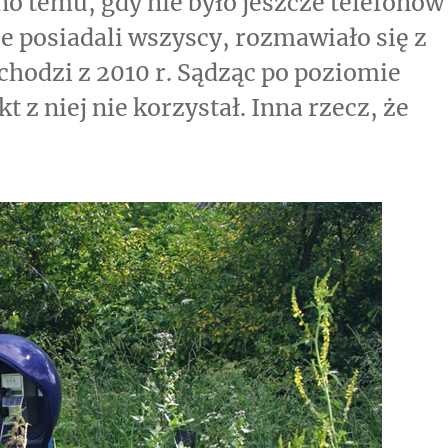
o temu, gdy nie było jeszcze telefonów
e posiadali wszyscy, rozmawiało się z
chodzi z 2010 r. Sądząc po poziomie
t z niej nie korzystał. Inna rzecz, że
spomnień czar”