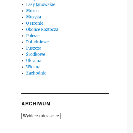
Lasy Janowskie
Muzea
Muzyka
O stronie
Okolice Roztocza
Polesie
Południowe
Puszcza
Środkowe
Ukraina
Wiosna
Zachodnie
ak…”
ARCHIWUM
Archiwum