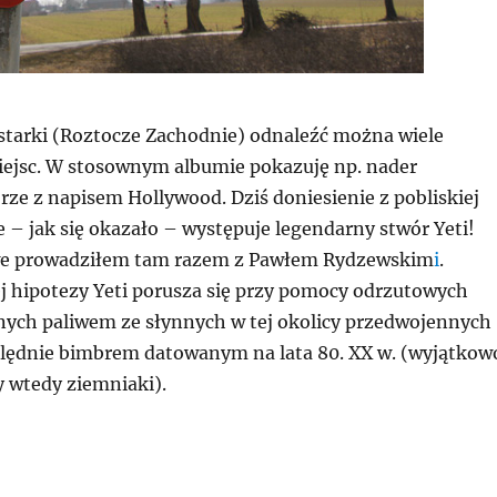
starki (Roztocze Zachodnie) odnaleźć można wiele
iejsc. W stosownym albumie pokazuję np. nader
ze z napisem Hollywood. Dziś doniesienie z pobliskiej
 – jak się okazało – występuje legendarny stwór Yeti!
e prowadziłem tam razem z Pawłem Rydzewskim
i
.
 hipotezy Yeti porusza się przy pomocy odrzutowych
ych paliwem ze słynnych w tej okolicy przedwojennych
lędnie bimbrem datowanym na lata 80. XX w. (wyjątkow
y wtedy ziemniaki).