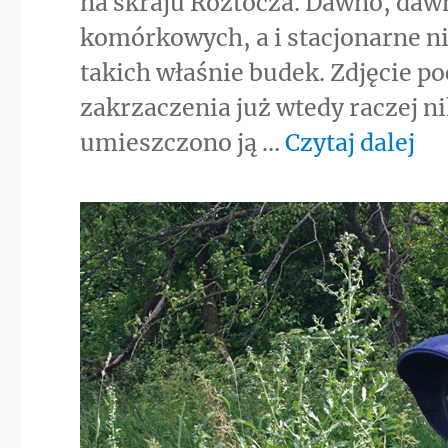
na skraju Roztocza. Dawno, dawn
komórkowych, a i stacjonarne ni
takich właśnie budek. Zdjęcie po
zakrzaczenia już wtedy raczej nik
„W
umieszczono ją …
Czytaj dalej