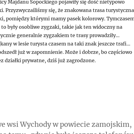
licy Majdanu Sopockiego pojawiły się dość nietypowo
i. Przyzwyczailiśmy się, że znakowana trasa turystyczna
ski, pomiędzy którymi mamy pasek kolorowy. Tymczase
 to były osobliwe zygzaki, takie jak ten widoczny na
ktycznie generalnie zygzakiem te trasy prowadziły…
ąkany w lesie turysta czasem na taki znak jeszcze trafi…
 odszedł już w zapomnienie. Może i dobrze, bo częściowo
ez działki prywatne, dziś już zagrodzone.
we wsi Wychody w powiecie zamojskim,