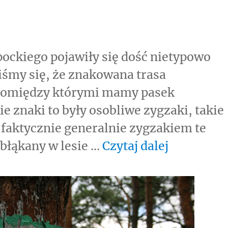
ockiego pojawiły się dość nietypowo
iśmy się, że znakowana trasa
, pomiędzy którymi mamy pasek
 znaki to były osobliwe zygzaki, takie
i faktycznie generalnie zygzakiem te
„Taki szl
zbłąkany w lesie …
Czytaj dalej