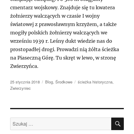
cmentarz wojskowy. Znajduje się tu kwatera
żołnierzy walczących w czasie I wojny
światowej z prawosławnym krzyżem, a także
mogiły polskich żołnierzy walczących we
wrześniu 1939 r. Leśny dukt wiedzie nas do
prostopadłej drogi. Prowadzi nią żółta ścieżka
na Piaseczną Górę. Tu skręt w lewo, w stronę
Zwierzyńca.
Data
Kategorie
Tagi
25 stycznia 2018
Blog
,
Środkowe
ścieżka historyczna
,
publikacji
Zwierzyniec
SZU
Szukaj: