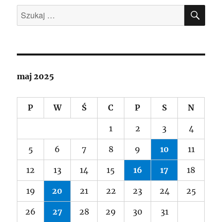
SZU
Szukaj:
maj 2025
P
W
Ś
C
P
S
N
1
2
3
4
5
6
7
8
9
10
11
12
13
14
15
16
17
18
19
20
21
22
23
24
25
26
27
28
29
30
31