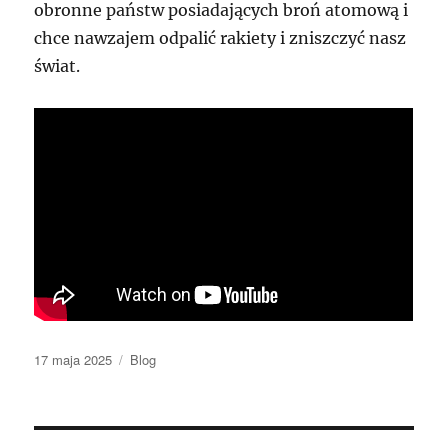
obronne państw posiadających broń atomową i
chce nawzajem odpalić rakiety i zniszczyć nasz
świat.
Data
Kategorie
17 maja 2025
Blog
publikacji