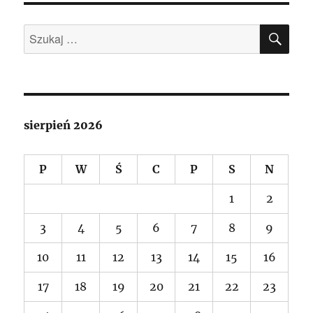
SZU
Szukaj:
sierpień 2026
P
W
Ś
C
P
S
N
1
2
3
4
5
6
7
8
9
10
11
12
13
14
15
16
17
18
19
20
21
22
23