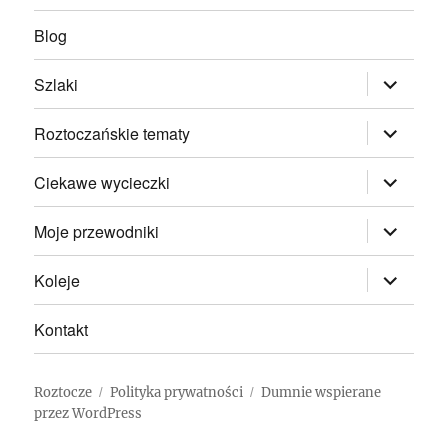
Blog
rozwiń
Szlaki
menu
potomne
rozwiń
Roztoczańskie tematy
menu
potomne
rozwiń
Ciekawe wycieczki
menu
potomne
rozwiń
Moje przewodniki
menu
potomne
rozwiń
Koleje
menu
potomne
Kontakt
Roztocze
Polityka prywatności
Dumnie wspierane
przez WordPress