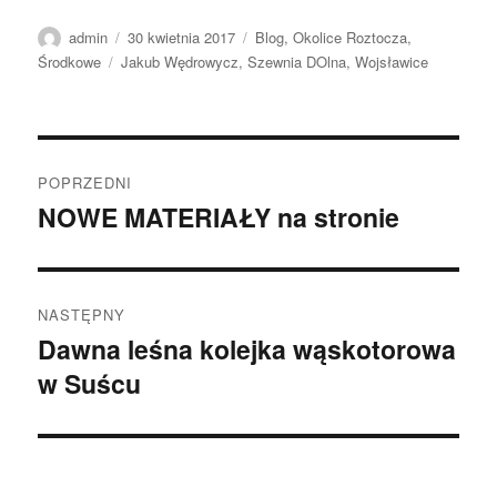
Autor
Data
Kategorie
admin
30 kwietnia 2017
Blog
,
Okolice Roztocza
,
publikacji
Tagi
Środkowe
Jakub Wędrowycz
,
Szewnia DOlna
,
Wojsławice
Nawigacja
POPRZEDNI
wpisu
NOWE MATERIAŁY na stronie
Poprzedni
wpis:
NASTĘPNY
Dawna leśna kolejka wąskotorowa
Następny
w Suścu
wpis: