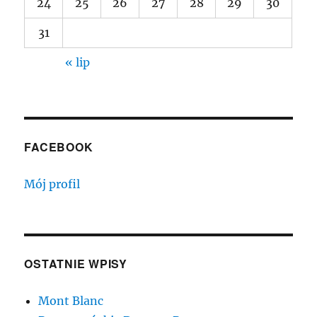
24
25
26
27
28
29
30
31
« lip
FACEBOOK
Mój profil
OSTATNIE WPISY
Mont Blanc