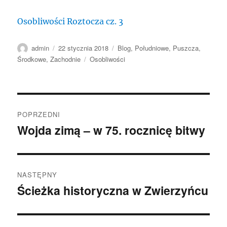
Osobliwości Roztocza cz. 3
Autor
Data
Kategorie
admin
22 stycznia 2018
Blog
,
Południowe
,
Puszcza
,
publikacji
Tagi
Środkowe
,
Zachodnie
Osobliwości
Nawigacja
POPRZEDNI
wpisu
Wojda zimą – w 75. rocznicę bitwy
Poprzedni
wpis:
NASTĘPNY
Ścieżka historyczna w Zwierzyńcu
Następny
wpis: