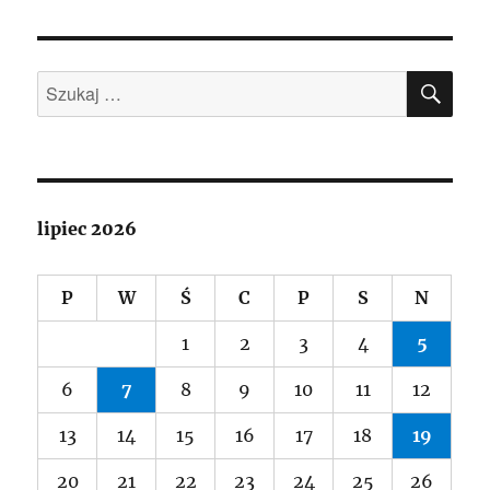
SZU
Szukaj:
lipiec 2026
P
W
Ś
C
P
S
N
1
2
3
4
5
6
7
8
9
10
11
12
13
14
15
16
17
18
19
20
21
22
23
24
25
26