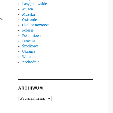
Lasy Janowskie
Muzea
Muzyka
ją
O stronie
Okolice Roztocza
Polesie
Południowe
Puszcza
Środkowe
Ukraina
Wiosna
Zachodnie
ARCHIWUM
Archiwum