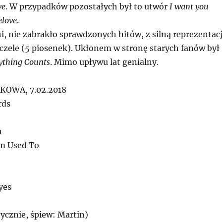
ve
. W przypadków pozostałych był to utwór
I want you
elove
.
i, nie zabrakło sprawdzonych hitów, z silną reprezentac
czele (5 piosenek). Ukłonem w stronę starych fanów był
ything Counts
. Mimo upływu lat genialny.
KOWA, 7.02.2018
rds
n
’m Used To
yes
tycznie, śpiew: Martin)