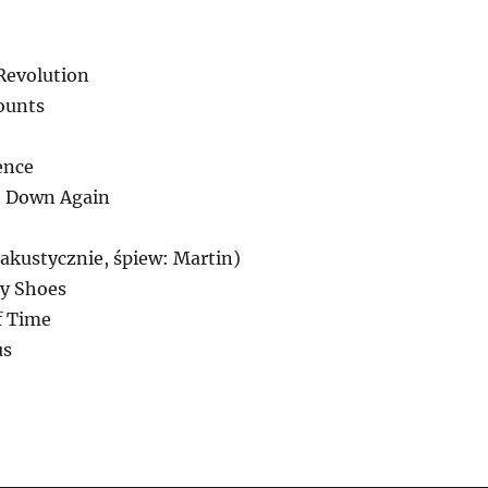
Revolution
ounts
lence
e Down Again
(akustycznie, śpiew: Martin)
My Shoes
f Time
us