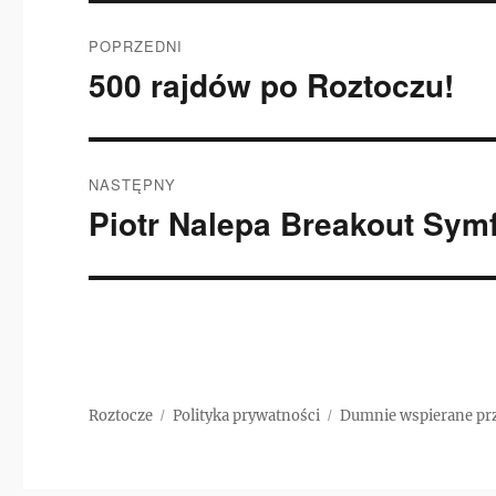
Nawigacja
POPRZEDNI
wpisu
500 rajdów po Roztoczu!
Poprzedni
wpis:
NASTĘPNY
Piotr Nalepa Breakout Symf
Następny
wpis:
Roztocze
Polityka prywatności
Dumnie wspierane pr