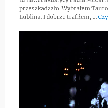
przeszkadzało. Wybrałem Tauron
Lublina. I dobrze trafiłem, …
Czy