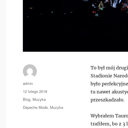
To był mój drug
Stadionie Narod
Autor
admin
było perfekcyjne
Data
12 lutego 2018
tu nawet akusty
publikacji
Kategorie
Blog
,
Muzyka
przeszkadzało.
Tagi
Depeche Mode
,
Muzyka
Wybrałem Tauron 
trafiłem, bo z 3