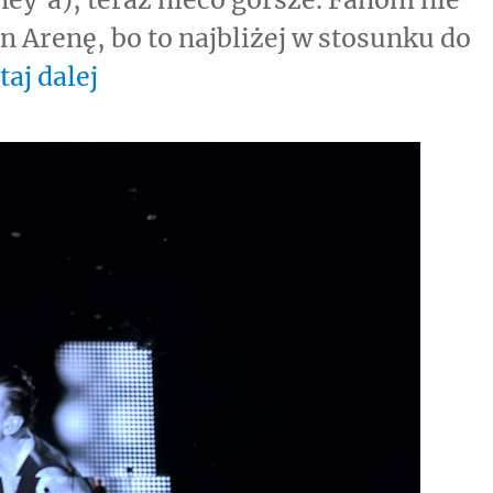
 Arenę, bo to najbliżej w stosunku do
„Depeche Mode w Polsce 2018”
taj dalej