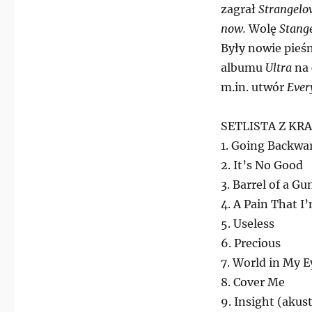
zagrał
Strangelo
now.
Wolę
Stang
Były nowie pieśn
albumu
Ultra
na 
m.in. utwór
Ever
SETLISTA Z KRA
1. Going Backwa
2. It’s No Good
3. Barrel of a Gu
4. A Pain That I
5. Useless
6. Precious
7. World in My E
8. Cover Me
9. Insight (akus