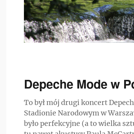
Depeche Mode w Po
To był mój drugi koncert Depec
Stadionie Narodowym w Warszawi
było perfekcyjne (a to wielka s
tu nawet akustycy Paula McCartn