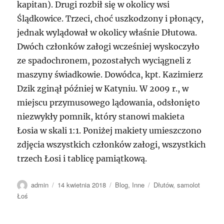
kapitan). Drugi rozbił się w okolicy wsi
Ślądkowice. Trzeci, choć uszkodzony i płonący,
jednak wylądował w okolicy właśnie Dłutowa.
Dwóch członków załogi wcześniej wyskoczyło
ze spadochronem, pozostałych wyciągneli z
maszyny świadkowie. Dowódca, kpt. Kazimierz
Dzik zginął później w Katyniu. W 2009 r., w
miejscu przymusowego lądowania, odsłonięto
niezwykły pomnik, który stanowi makieta
Łosia w skali 1:1. Poniżej makiety umieszczono
zdjęcia wszystkich członków załogi, wszystkich
trzech Łosi i tablicę pamiątkową.
Autor
Data
Kategorie
Tagi
admin
14 kwietnia 2018
Blog
,
Inne
Dłutów
,
samolot
publikacji
Łoś