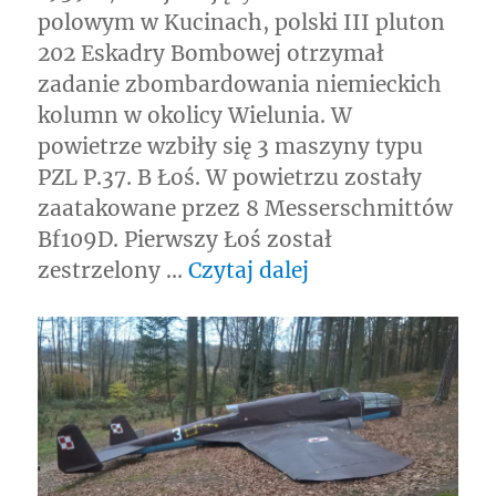
polowym w Kucinach, polski III pluton
202 Eskadry Bombowej otrzymał
zadanie zbombardowania niemieckich
kolumn w okolicy Wielunia. W
powietrze wzbiły się 3 maszyny typu
PZL P.37. B Łoś. W powietrzu zostały
zaatakowane przez 8 Messerschmittów
Bf109D. Pierwszy Łoś został
„Ciekawa rekonst
zestrzelony …
Czytaj dalej