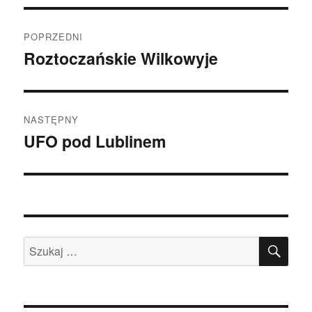
Nawigacja
POPRZEDNI
wpisu
Roztoczańskie Wilkowyje
Poprzedni
wpis:
NASTĘPNY
UFO pod Lublinem
Następny
wpis:
SZU
Szukaj: