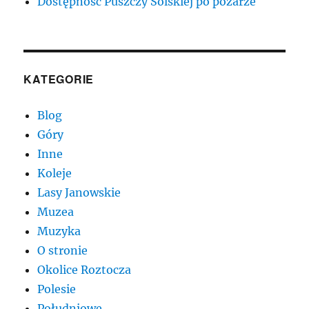
Dostępność Puszczy Solskiej po pożarze
KATEGORIE
Blog
Góry
Inne
Koleje
Lasy Janowskie
Muzea
Muzyka
O stronie
Okolice Roztocza
Polesie
Południowe