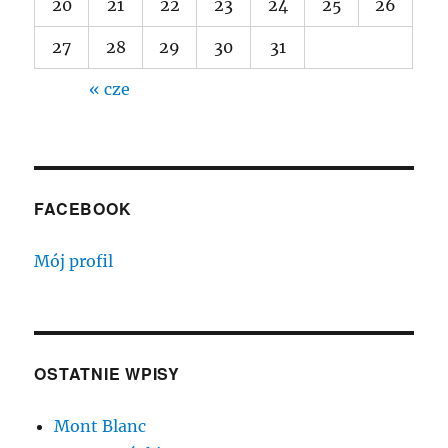
20
21
22
23
24
25
26
27
28
29
30
31
« cze
FACEBOOK
Mój profil
OSTATNIE WPISY
Mont Blanc