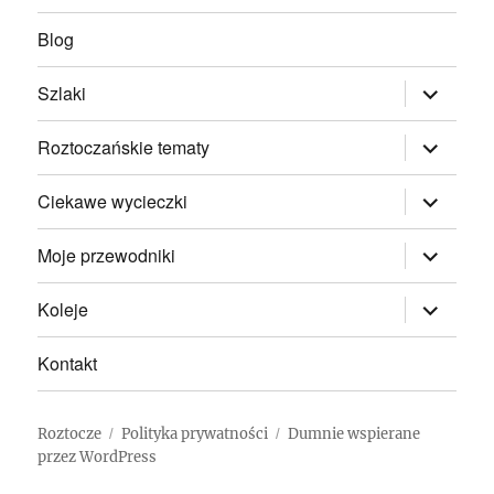
Blog
rozwiń
Szlaki
menu
potomne
rozwiń
Roztoczańskie tematy
menu
potomne
rozwiń
Ciekawe wycieczki
menu
potomne
rozwiń
Moje przewodniki
menu
potomne
rozwiń
Koleje
menu
potomne
Kontakt
Roztocze
Polityka prywatności
Dumnie wspierane
przez WordPress