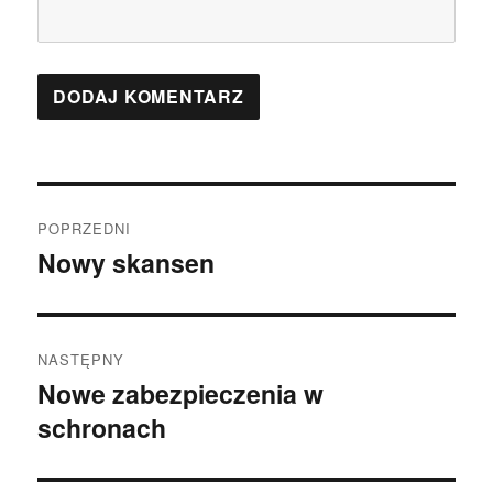
Nawigacja
POPRZEDNI
wpisu
Nowy skansen
Poprzedni
wpis:
NASTĘPNY
Nowe zabezpieczenia w
Następny
schronach
wpis: