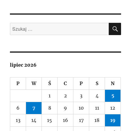
SZU
Szukaj:
lipiec 2026
P
W
Ś
C
P
S
N
1
2
3
4
5
6
7
8
9
10
11
12
13
14
15
16
17
18
19