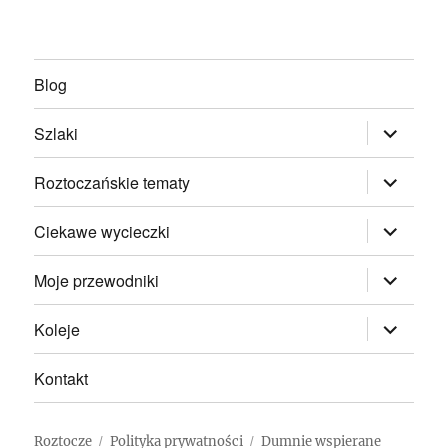
Blog
rozwiń
Szlaki
menu
potomne
rozwiń
Roztoczańskie tematy
menu
potomne
rozwiń
Ciekawe wycieczki
menu
potomne
rozwiń
Moje przewodniki
menu
potomne
rozwiń
Koleje
menu
potomne
Kontakt
Roztocze
Polityka prywatności
Dumnie wspierane