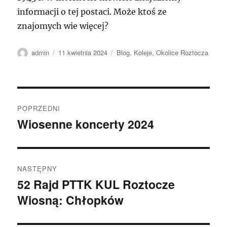
informacji o tej postaci. Może ktoś ze
znajomych wie więcej?
Autor
Data
Kategorie
admin
11 kwietnia 2024
Blog
,
Koleje
,
Okolice Roztocza
publikacji
Nawigacja
POPRZEDNI
wpisu
Wiosenne koncerty 2024
Poprzedni
wpis:
NASTĘPNY
52 Rajd PTTK KUL Roztocze
Następny
Wiosną: Chłopków
wpis: