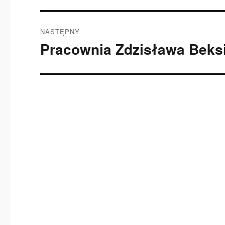
NASTĘPNY
Pracownia Zdzisława Beks
Następny
wpis: