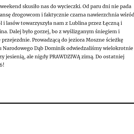
weekend skusiło nas do wycieczki. Od paru dni nie pada
szansę drogowcom i faktycznie czarna nawierzchnia wśró
 i lasów towarzyszyła nam z Lublina przez Łęczną i
na. Dalej było gorzej, bo z wyślizganym śniegiem i
e przejezdnie. Prowadzącą do jeziora Moszne ścieżkę
u Narodowego Dąb Dominik odwiedzaliśmy wielokrotnie
zy jesienią, ale nigdy PRAWDZIWĄ zimą. Do ostatniej
6!