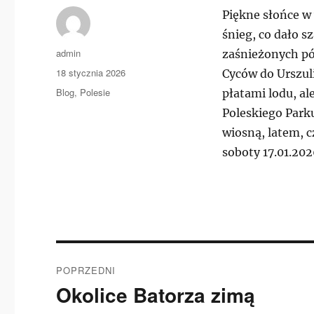
Piękne słońce w 
śnieg, co dało 
Autor
admin
zaśnieżonych pól
Data
18 stycznia 2026
Cyców do Urszuli
publikacji
Kategorie
Blog
,
Polesie
płatami lodu, al
Poleskiego Park
wiosną, latem, c
soboty 17.01.202
Nawigacja
POPRZEDNI
wpisu
Okolice Batorza zimą
Poprzedni
wpis: