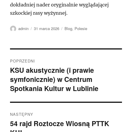
dokładniej nader oryginalnie wyglądającej
szkockiej rasy wyżynnej.
Autor
Data
Kategorie
admin
31 marca 2026
Blog
,
Polesie
publikacji
Nawigacja
POPRZEDNI
wpisu
KSU akustycznie (i prawie
Poprzedni
symfonicznie) w Centrum
wpis:
Spotkania Kultur w Lublinie
NASTĘPNY
54 rajd Roztocze Wiosną PTTK
Następny
wpis: