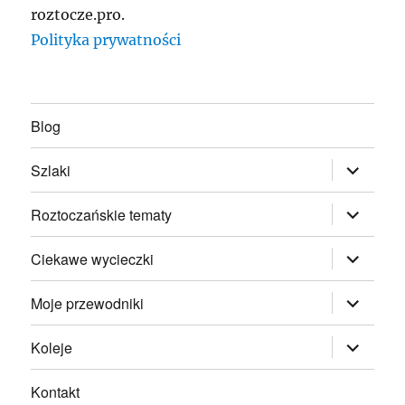
roztocze.pro.
Polityka prywatności
Blog
rozwiń
Szlaki
menu
potomne
rozwiń
Roztoczańskie tematy
menu
potomne
rozwiń
Ciekawe wycieczki
menu
potomne
rozwiń
Moje przewodniki
menu
potomne
rozwiń
Koleje
menu
potomne
Kontakt