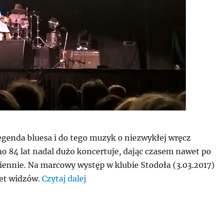
egenda bluesa i do tego muzyk o niezwykłej wręcz
o 84 lat nadal dużo koncertuje, dając czasem nawet po
iennie. Na marcowy występ w klubie Stodoła (3.03.2017)
„John Mayall w Warszawie 2017”
let widzów.
Czytaj dalej