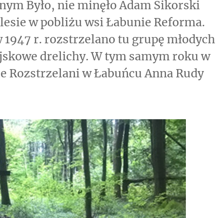
jnym Było, nie minęło Adam Sikorski
 lesie w pobliżu wsi Łabunie Reforma.
w 1947 r. rozstrzelano tu grupę młodych
ojskowe drelichy. W tym samym roku w
e Rozstrzelani w Łabuńcu Anna Rudy
omniana mogiła”