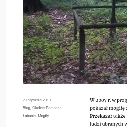
Data
20 stycznia 2019
W 2007 r. w pro
publikacji
Kategorie
Blog
,
Okolice Roztocza
pokazał mogiłę z
Tagi
Łabunie
,
Mogiły
Przekazał także 
ludzi ubranych 