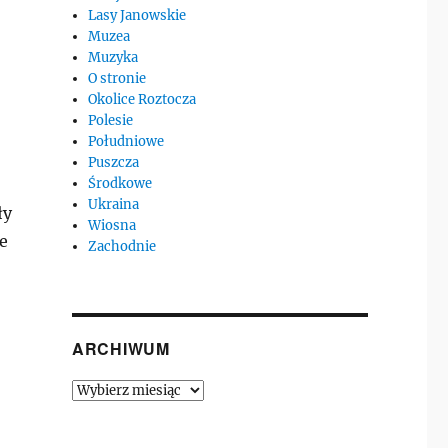
Lasy Janowskie
Muzea
Muzyka
O stronie
Okolice Roztocza
Polesie
Południowe
Puszcza
Środkowe
Ukraina
ły
Wiosna
ze
Zachodnie
ARCHIWUM
Archiwum