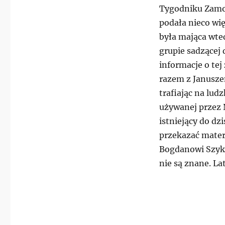
Tygodniku Zamo
podała nieco wię
była mająca wte
grupie sadzącej 
informacje o tej
razem z Janusz
trafiając na ludz
używanej przez 
istniejący do dz
przekazać mater
Bogdanowi Szyku
nie są znane. La