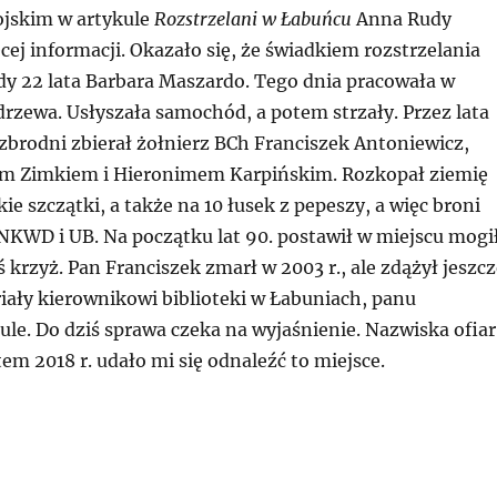
jskim w artykule
Rozstrzelani w Łabuńcu
Anna Rudy
cej informacji. Okazało się, że świadkiem rozstrzelania
dy 22 lata Barbara Maszardo. Tego dnia pracowała w
drzewa. Usłyszała samochód, a potem strzały. Przez lata
 zbrodni zbierał żołnierz BCh Franciszek Antoniewicz,
em Zimkiem i Hieronimem Karpińskim. Rozkopał ziemię
kie szczątki, a także na 10 łusek z pepeszy, a więc broni
NKWD i UB. Na początku lat 90. postawił w miejscu mogi
iś krzyż. Pan Franciszek zmarł w 2003 r., ale zdążył jeszc
iały kierownikowi biblioteki w Łabuniach, panu
le. Do dziś sprawa czeka na wyjaśnienie. Nazwiska ofiar
tem 2018 r. udało mi się odnaleźć to miejsce.