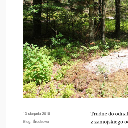
Data
13 sierpnia 2018
Trudne do odnal
publikacji
Kategorie
Blog
,
Środkowe
z zamojskiego o