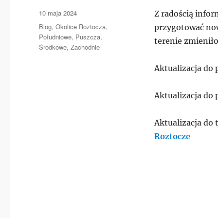
Data
10 maja 2024
Z radością infor
publikacji
Kategorie
Blog
,
Okolice Roztocza
,
przygotować now
Południowe
,
Puszcza
,
terenie zmieniło
Środkowe
,
Zachodnie
Aktualizacja do
Aktualizacja do
Aktualizacja do
Roztocze