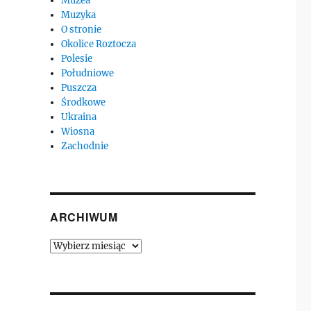
Muzea
Muzyka
O stronie
Okolice Roztocza
Polesie
Południowe
Puszcza
Środkowe
Ukraina
Wiosna
Zachodnie
ARCHIWUM
Archiwum