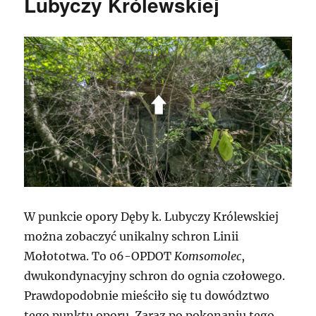
Lubyczy Królewskiej
W punkcie opory Dęby k. Lubyczy Królewskiej
można zobaczyć unikalny schron Linii
Mołototwa. To 06-OPDOT
Komsomolec
,
dwukondynacyjny schron do ognia czołowego.
Prawdopodobnie mieściło się tu dowództwo
tego punktu oporu. Zaraz po pokonaniu tego