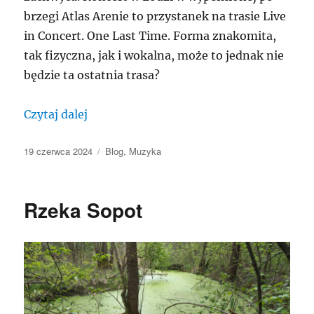
brzegi Atlas Arenie to przystanek na trasie Live
in Concert. One Last Time. Forma znakomita,
tak fizyczna, jak i wokalna, może to jednak nie
będzie ta ostatnia trasa?
„Rod Stewart w Łodzi 18.06.24”
Czytaj dalej
Data
Kategorie
19 czerwca 2024
Blog
,
Muzyka
publikacji
Rzeka Sopot