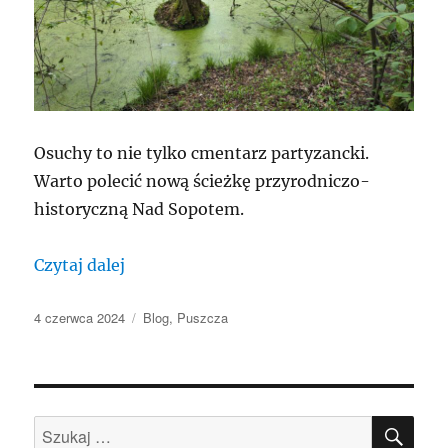
Osuchy to nie tylko cmentarz partyzancki.
Warto polecić nową ścieżkę przyrodniczo-
historyczną Nad Sopotem.
„Rzeka Sopot”
Czytaj dalej
Data
Kategorie
4 czerwca 2024
Blog
,
Puszcza
publikacji
SZU
Szukaj: