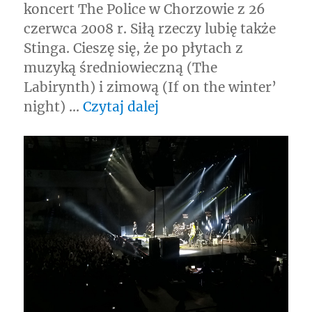
koncert The Police w Chorzowie z 26
czerwca 2008 r. Siłą rzeczy lubię także
Stinga. Cieszę się, że po płytach z
muzyką średniowieczną (The
Labirynth) i zimową (If on the winter’
„Sting w Warszawie 20
night) …
Czytaj dalej