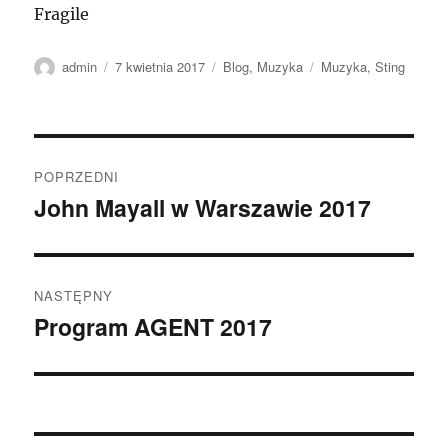
Fragile
Autor
Data
Kategorie
Tagi
admin
7 kwietnia 2017
Blog
,
Muzyka
Muzyka
,
Sting
publikacji
Nawigacja
POPRZEDNI
wpisu
John Mayall w Warszawie 2017
Poprzedni
wpis:
NASTĘPNY
Program AGENT 2017
Następny
wpis: