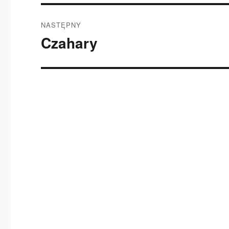
NASTĘPNY
Czahary
Następny
wpis: