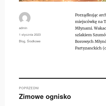
Porządkując arc
miejscówkę na T
Autor
admin
Młynami. Wakacj
Data
1 stycznia 2023
szlakiem Szumów
publikacji
Kategorie
Blog
,
Środkowe
Borowych Młynó
Partyzanckich (c
Nawigacja
POPRZEDNI
wpisu
Zimowe ognisko
Poprzedni
wpis: