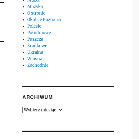
Muzea
Muzyka
O stronie
Okolice Roztocza
Polesie
Południowe
Puszcza
Środkowe
Ukraina
Wiosna
Zachodnie
ARCHIWUM
Archiwum