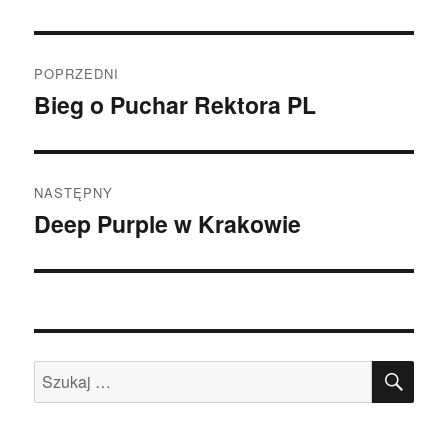
Nawigacja
POPRZEDNI
wpisu
Bieg o Puchar Rektora PL
Poprzedni
wpis:
NASTĘPNY
Deep Purple w Krakowie
Następny
wpis:
SZU
Szukaj: