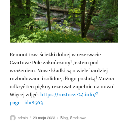
Remont tzw. ścieżki dolnej w rezerwacie
Czartowe Pole zakończony! Jestem pod
wrażeniem. Nowe kładki są o wiele bardziej
rozbudowane i solidne, długo posłużą! Można
odkryć ten piękny rezerwat zupełnie na nowo!
Więcej zdjęć:
https://roztocze24.info/?
page_id=8563
Autor
Data
Kategorie
admin
29 maja 2023
Blog
,
Środkowe
publikacji