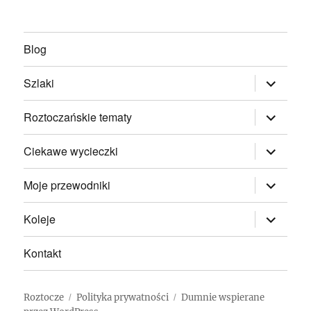
Blog
rozwiń
Szlaki
menu
potomne
rozwiń
Roztoczańskie tematy
menu
potomne
rozwiń
Ciekawe wycieczki
menu
potomne
rozwiń
Moje przewodniki
menu
potomne
rozwiń
Koleje
menu
potomne
Kontakt
Roztocze
Polityka prywatności
Dumnie wspierane