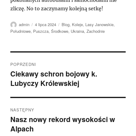
zliczę. No to zaczynamy kolejną setkę!
Autor
Data
Kategorie
admin
4 lipca 2024
Blog
,
Koleje
,
Lasy Janowskie
,
publikacji
Południowe
,
Puszcza
,
Środkowe
,
Ukraina
,
Zachodnie
Nawigacja
POPRZEDNI
wpisu
Ciekawy schron bojowy k.
Poprzedni
Lubyczy Królewskiej
wpis:
NASTĘPNY
Nasz nowy rekord wysokości w
Następny
Alpach
wpis: