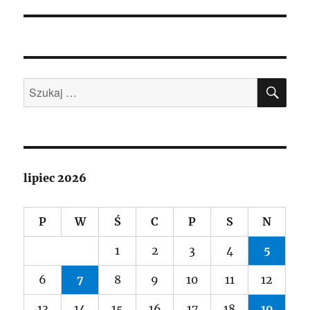
SZU
Szukaj:
lipiec 2026
P
W
Ś
C
P
S
N
1
2
3
4
5
6
7
8
9
10
11
12
13
14
15
16
17
18
19