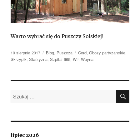
Warto wybrać się do Puszczy Solskiej!
Data
Kategorie
Tagi
10 sierpnia 2017
Blog
,
Puszcza
Cord
,
Obozy partyzanckie
,
publikacji
Skrzypik
,
Starzyzna
,
Szpital 665
,
Wir
,
Woyna
SZU
Szukaj:
lipiec 2026