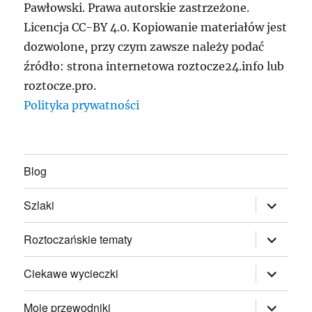
Pawłowski. Prawa autorskie zastrzeżone.
Licencja CC-BY 4.0. Kopiowanie materiałów jest
dozwolone, przy czym zawsze należy podać
źródło: strona internetowa roztocze24.info lub
roztocze.pro.
Polityka prywatności
Blog
rozwiń
Szlaki
menu
potomne
rozwiń
Roztoczańskie tematy
menu
potomne
rozwiń
Ciekawe wycieczki
menu
potomne
rozwiń
Moje przewodniki