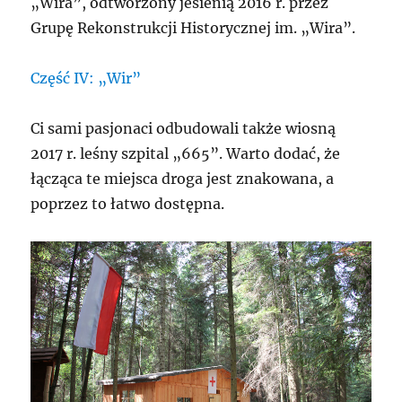
„Wira”, odtworzony jesienią 2016 r. przez
Grupę Rekonstrukcji Historycznej im. „Wira”.
Część IV: „Wir”
Ci sami pasjonaci odbudowali także wiosną
2017 r. leśny szpital „665”. Warto dodać, że
łącząca te miejsca droga jest znakowana, a
poprzez to łatwo dostępna.