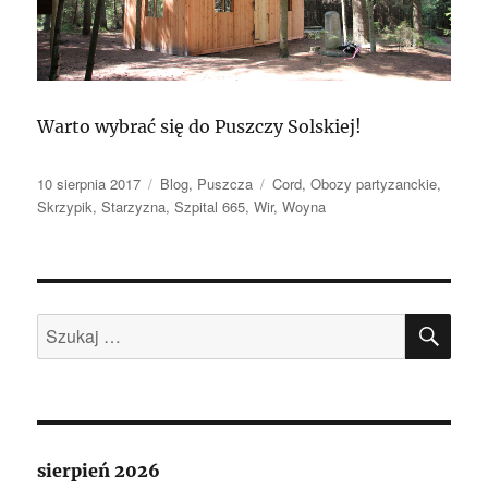
Warto wybrać się do Puszczy Solskiej!
Data
Kategorie
Tagi
10 sierpnia 2017
Blog
,
Puszcza
Cord
,
Obozy partyzanckie
,
publikacji
Skrzypik
,
Starzyzna
,
Szpital 665
,
Wir
,
Woyna
SZU
Szukaj:
sierpień 2026