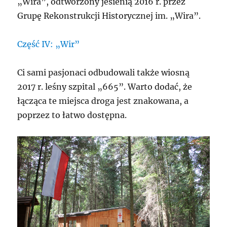
„Wira”, odtworzony jesienią 2016 r. przez
Grupę Rekonstrukcji Historycznej im. „Wira”.
Część IV: „Wir”
Ci sami pasjonaci odbudowali także wiosną
2017 r. leśny szpital „665”. Warto dodać, że
łącząca te miejsca droga jest znakowana, a
poprzez to łatwo dostępna.