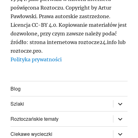
poświęcona Roztoczu. Copyright by Artur
Pawłowski. Prawa autorskie zastrzeżone.
Licencja CC-BY 4.0. Kopiowanie materiałów jest
dozwolone, przy czym zawsze należy podać
źródło: strona internetowa roztocze24.info lub
roztocze.pro.
Polityka prywatności
Blog
rozwiń
Szlaki
menu
potomne
rozwiń
Roztoczańskie tematy
menu
potomne
rozwiń
Ciekawe wycieczki
menu