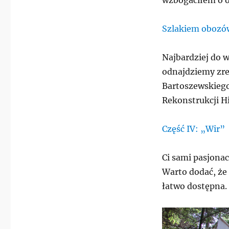
wzbogaciłem o ob
Szlakiem obozów
Najbardziej do 
odnajdziemy zr
Bartoszewskiego
Rekonstrukcji Hi
Część IV: „Wir”
Ci sami pasjonac
Warto dodać, że 
łatwo dostępna.