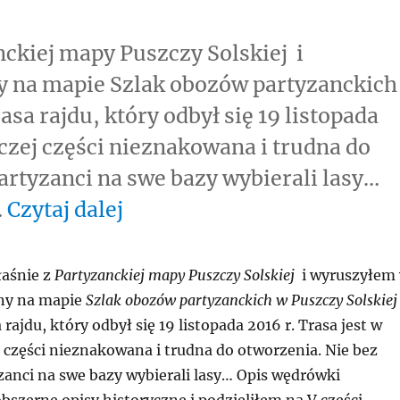
ckiej mapy Puszczy Solskiej i
y na mapie Szlak obozów partyzanckich
asa rajdu, który odbył się 19 listopada
iczej części nieznakowana i trudna do
artyzanci na swe bazy wybierali lasy…
„Szlakiem obozów partyzan
…
Czytaj dalej
aśnie z
Partyzanckiej mapy Puszczy Solskiej
i wyruszyłem
ny na mapie
Szlak obozów partyzanckich w Puszczy Solskiej
rajdu, który odbył się 19 listopada 2016 r. Trasa jest w
 części nieznakowana i trudna do otworzenia. Nie bez
zanci na swe bazy wybierali lasy… Opis wędrówki