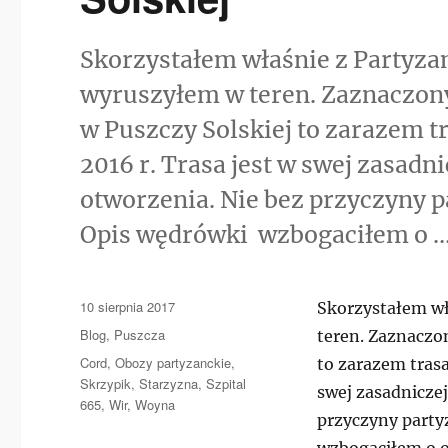
Skorzystałem właśnie z Partyzan
wyruszyłem w teren. Zaznaczon
w Puszczy Solskiej to zarazem tr
2016 r. Trasa jest w swej zasadn
otworzenia. Nie bez przyczyny p
Opis wędrówki wzbogaciłem o 
Data
10 sierpnia 2017
Skorzystałem wł
publikacji
Kategorie
Blog
,
Puszcza
teren. Zaznaczo
Tagi
Cord
,
Obozy partyzanckie
,
to zarazem trasa 
Skrzypik
,
Starzyzna
,
Szpital
swej zasadniczej
665
,
Wir
,
Woyna
przyczyny party