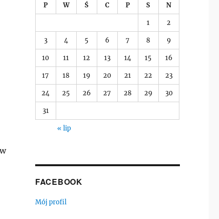
P
W
Ś
C
P
S
N
1
2
3
4
5
6
7
8
9
10
11
12
13
14
15
16
17
18
19
20
21
22
23
24
25
26
27
28
29
30
31
ckich w Puszczy Solskiej”
« lip
 w
FACEBOOK
Mój profil