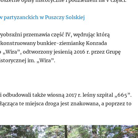
szerne opisy historyczne i podzieliłem na V części.
 partyzanckich w Puszczy Solskiej
wyobraźni przemawia część IV, wędrując którą
ekonstruowany bunkier-ziemiankę Konrada
 „Wira”, odtworzony jesienią 2016 r. przez Grupę
storycznej im. „Wira”.
i odbudowali także wiosną 2017 r. leśny szpital „665”.
łącząca te miejsca droga jest znakowana, a poprzez to