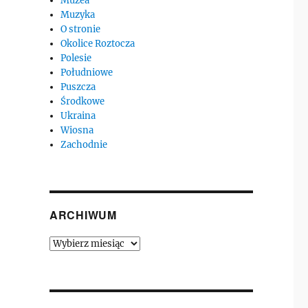
Muzea
Muzyka
O stronie
Okolice Roztocza
Polesie
Południowe
Puszcza
Środkowe
Ukraina
Wiosna
Zachodnie
ARCHIWUM
Archiwum