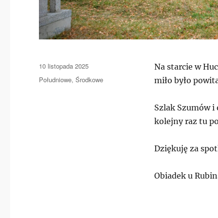
Data
10 listopada 2025
Na starcie w Huc
publikacji
Kategorie
Południowe
,
Środkowe
miło było powit
Szlak Szumów i o
kolejny raz tu p
Dziękuję za spo
Obiadek u Rubin